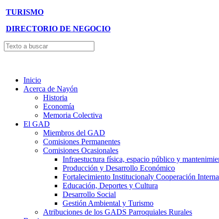
TURISMO
DIRECTORIO DE NEGOCIO
Inicio
Acerca de Nayón
Historia
Economía
Memoria Colectiva
El GAD
Miembros del GAD
Comisiones Permanentes
Comisiones Ocasionales
Infraestuctura física, espacio público y mantenimie
Producción y Desarrollo Económico
Fortalecimiento Institucionaly Cooperación Interna
Educación, Deportes y Cultura
Desarrollo Social
Gestión Ambiental y Turismo
Atribuciones de los GADS Parroquiales Rurales