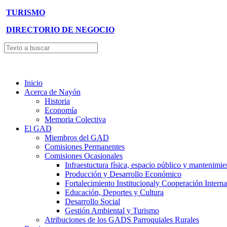
TURISMO
DIRECTORIO DE NEGOCIO
Inicio
Acerca de Nayón
Historia
Economía
Memoria Colectiva
El GAD
Miembros del GAD
Comisiones Permanentes
Comisiones Ocasionales
Infraestuctura física, espacio público y mantenimie
Producción y Desarrollo Económico
Fortalecimiento Institucionaly Cooperación Interna
Educación, Deportes y Cultura
Desarrollo Social
Gestión Ambiental y Turismo
Atribuciones de los GADS Parroquiales Rurales