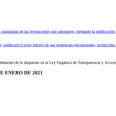
iudadanía de las resoluciones que adoptaren, mediante la publicación de
 publicará el texto íntegro de sus sentencias ejecutoriadas, producidas 
plimiento de lo dispuesto en la Ley Orgánica de Transparencia y Acceso
 ENERO DE 2021