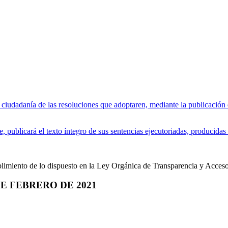
iudadanía de las resoluciones que adoptaren, mediante la publicación de
 publicará el texto íntegro de sus sentencias ejecutoriadas, producidas 
plimiento de lo dispuesto en la Ley Orgánica de Transparencia y Acceso
 FEBRERO DE 2021