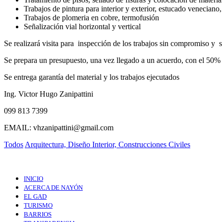
Trabajos de pintura para interior y exterior, estucado veneciano,
Trabajos de plomeria en cobre, termofusión
Señalización vial horizontal y vertical
Se realizará visita para inspección de los trabajos sin compromiso y s
Se prepara un presupuesto, una vez llegado a un acuerdo, con el 50% s
Se entrega garantía del material y los trabajos ejecutados
Ing. Victor Hugo Zanipattini
099 813 7399
EMAIL: vhzanipattini@gmail.com
Todos
Arquitectura, Diseño Interior, Construcciones Civiles
INICIO
ACERCA DE NAYÓN
EL GAD
TURISMO
BARRIOS