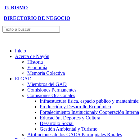
TURISMO
DIRECTORIO DE NEGOCIO
Inicio
Acerca de Nayón
Historia
Economía
Memoria Colectiva
El GAD
Miembros del GAD
Comisiones Permanentes
Comisiones Ocasionales
Infraestuctura física, espacio público y mantenimie
Producción y Desarrollo Económico
Fortalecimiento Institucionaly Cooperación Interna
Educación, Deportes y Cultura
Desarrollo Social
Gestión Ambiental y Turismo
Atribuciones de los GADS Parroquiales Rurales