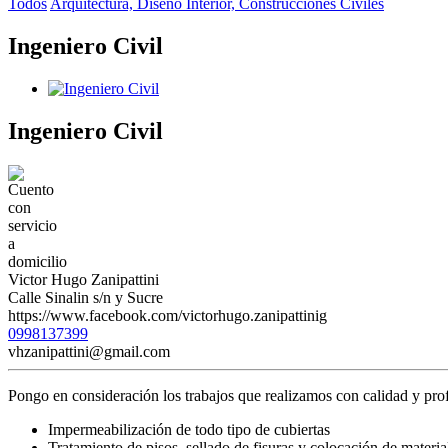
Todos
Arquitectura, Diseño Interior, Construcciones Civiles
Ingeniero Civil
Ingeniero Civil
Victor Hugo Zanipattini
Calle Sinalin s/n y Sucre
https://www.facebook.com/victorhugo.zanipattinig
0998137399
vhzanipattini@gmail.com
Pongo en consideración los trabajos que realizamos con calidad y prof
Impermeabilización de todo tipo de cubiertas
Tratamiento de pisos, sellado de fisuras y colocación de materi