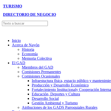
TURISMO
DIRECTORIO DE NEGOCIO
Inicio
Acerca de Nayón
Historia
Economía
Memoria Colectiva
El GAD
Miembros del GAD
Comisiones Permanentes
Comisiones Ocasionales
Infraestuctura física, espacio público y mantenimie
Producción y Desarrollo Económico
Fortalecimiento Institucionaly Cooperación Interna
Educación, Deportes y Cultura
Desarrollo Social
Gestión Ambiental y Turismo
Atribuciones de los GADS Parroquiales Rurales