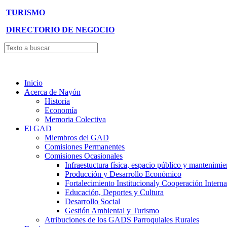
TURISMO
DIRECTORIO DE NEGOCIO
Inicio
Acerca de Nayón
Historia
Economía
Memoria Colectiva
El GAD
Miembros del GAD
Comisiones Permanentes
Comisiones Ocasionales
Infraestuctura física, espacio público y mantenimie
Producción y Desarrollo Económico
Fortalecimiento Institucionaly Cooperación Interna
Educación, Deportes y Cultura
Desarrollo Social
Gestión Ambiental y Turismo
Atribuciones de los GADS Parroquiales Rurales