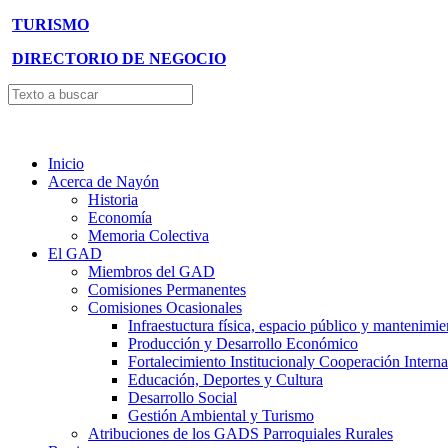
TURISMO
DIRECTORIO DE NEGOCIO
Inicio
Acerca de Nayón
Historia
Economía
Memoria Colectiva
El GAD
Miembros del GAD
Comisiones Permanentes
Comisiones Ocasionales
Infraestuctura física, espacio público y mantenimie
Producción y Desarrollo Económico
Fortalecimiento Institucionaly Cooperación Interna
Educación, Deportes y Cultura
Desarrollo Social
Gestión Ambiental y Turismo
Atribuciones de los GADS Parroquiales Rurales