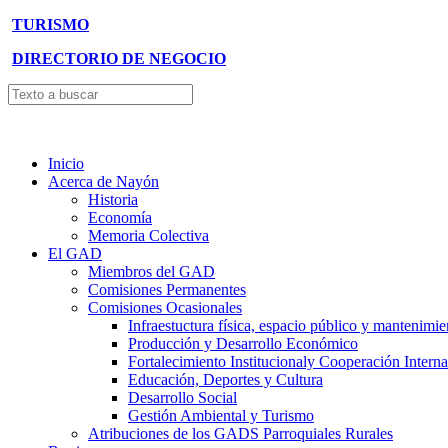
TURISMO
DIRECTORIO DE NEGOCIO
Inicio
Acerca de Nayón
Historia
Economía
Memoria Colectiva
El GAD
Miembros del GAD
Comisiones Permanentes
Comisiones Ocasionales
Infraestuctura física, espacio público y mantenimie
Producción y Desarrollo Económico
Fortalecimiento Institucionaly Cooperación Interna
Educación, Deportes y Cultura
Desarrollo Social
Gestión Ambiental y Turismo
Atribuciones de los GADS Parroquiales Rurales